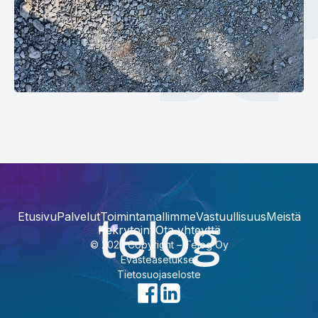
Etusivu
Palvelut
Toimintamallimme
Vastuullisuus
Meistä
Rekrytointi
Ota yhteyttä
© 2025 Copyright – Telog Oy
Evästeasetukset
Tietosuojaseloste